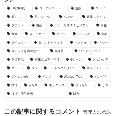
50代60代
コーディネート
通販
スーツ
筋トレ
男のシャツ
パンツ
定番スタイル
ブランド
映画
エコ・サステナビリティ
革靴
食事
スニーカー
クール
ジーンズ
太め
ダイエット
ダウンジャケット
ネクタイ
ベルト
ストレスを溜めない
低身長
ワイドシルエット
自己暗示
健康スコア・指標
Gジャン
スキンケア
コート
ジレ
ミルトンエリクソン
ポケットチーフ
アイロンがけ
イジメ
Workout Tips
バンダナ
婚活
自転車
ネックレス
プレゼント
うつ
はげ・薄毛改善
財布
この記事に関するコメント
管理人の承認