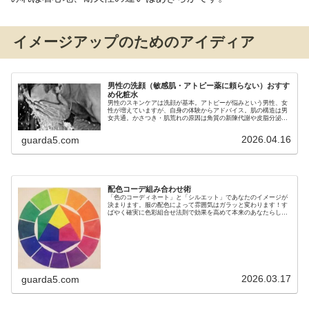
イメージアップのためのアイディア
男性の洗顔（敏感肌・アトピー薬に頼らない）おすす
め化粧水
男性のスキンケアは洗顔が基本。アトピーが悩みという男性、女
性が増えていますが、自身の体験からアドバイス。肌の構造は男
女共通。かさつき・肌荒れの原因は角質の新陳代謝や皮脂分泌の
低下、乾燥による水分不足が原因。
2026.04.16
guarda5.com
配色コーデ組み合わせ術
「色のコーディネート」と「シルエット」であなたのイメージが
決まります。服の配色によって雰囲気はガラッと変わります！す
ばやく確実に色彩組合せ法則で効果を高めて本来のあなたらしさ
に磨きをかけましょう！
2026.03.17
guarda5.com