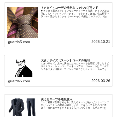
ネクタイ・コーデの法則おしゃれなブランド
▶ネクタイ選びとオシャレなコーディネート方法。ディンプルは
気にしない！レジメンタルタイ、ニットタイ、無地、小紋柄等バ
ラエティ豊かなネクタイ（cravattqa）発祥はクロアチア。結び目
(ノット)についてほか解説。
2025.10.21
guarda5.com
大きいサイズ【スーツ】コーデの法則
大きいサイズ、太めの男性のためのスーツをお洒落に着こなすビ
ジネスファッションコーディネート方法！ジャケットは二つボタ
ン？ネクタイは幅広。ワイシャツ着こなしセオリー。太めでもゆ
ったり過ぎるとNG！
2026.03.26
guarda5.com
洗えるスーツを通販購入
スーツ着用で仕事するなら、洗えるスーツがあればクリーニング
代というコストの問題が解消します。汗をかいてもその日に洗
濯！仕事に集中できる！スタイルよいコントロールアルファは通
販で買えます。