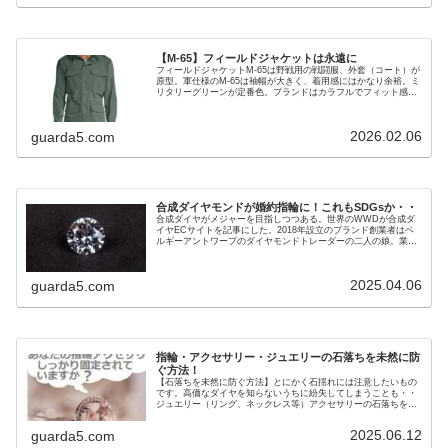
【M-65】フィールドジャケットは永遠に
フィールドジャケットM-65は野戦用の戦闘服、外套（コート）が
原型。軍仕様のM-65は袖幅が大きく、着用感にはかなり余裕。ミ
リタリーグリーンが定番色。ブランドはカラフルでフィット感あ
り。
2026.02.06
guarda5.com
合成ダイヤモンドが婚約指輪に！これもSDGsか・・
合成ダイヤがメジャーを目指しつつある。世界のWWDが合成ダ
イヤECサイトを記事にした。2018年設立のブランド創業者はベ
ルギーアントワープのダイヤモンドトレーダーの二人の娘。業界
の不透明性と環境破壊に対抗して立ち上げたブランド。
2025.04.06
guarda5.com
指輪・アクセサリー・ジュエリーの石落ちを未然に防
ぐ方法！
【石落ちを未然に防ぐ方法】とにかく石揺れには注意したいもの
です。高価なダイヤを知らないうちに紛失してしまうことも・・
ジュエリー（リング、ネックレス等）アクセサリーの石落ちを未
然に防ぐ方法。
2025.06.12
guarda5.com