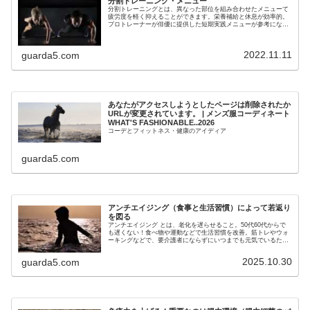
分割トレーニング・メニュー
分割トレーニングとは、異なった部位を組み合わせたメニューて
疲労度を軽く抑えることができます。栄養補給と休息が効率的。
プロトレーナーが俳優に提供した短期実践メニューが参考になり
ます。
2022.11.11
guarda5.com
あなたがアクセスしようとしたページは削除されたか
URLが変更されています。 | メンズ服コーディネート
WHAT'S FASHIONABLE..2026
コーデとフィットネス・健康のアイディア
guarda5.com
アンチエイジング（食事と生活習慣）によって若返り
を図る
アンチエイジング とは、老化を遅らせること。50代60代からで
も遅くない！食べ物や運動などで生活習慣を改善。筋トレやウォ
ーキングなどで、要介護者にならずにいつまでも元気でいるため
に。
2025.10.30
guarda5.com