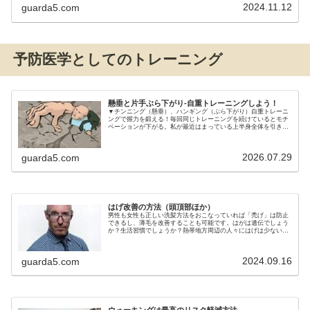
2024.11.12
guarda5.com
予防医学としてのトレーニング
懸垂と片手ぶら下がり-自重トレーニングしよう！
▼チンニング（懸垂）、ハンギング（ぶら下がり）自重トレーニ
ングで握力を鍛える！毎回同じトレーニングを続けているとモチ
ベーションが下がる。私が最近はまっている上半身全体を引き締
め、強化する効果的な鉄棒による筋トレ！
2026.07.29
guarda5.com
はげ改善の方法（頭頂部ほか）
男性も女性も正しい洗髪方法をおこなっていれば「禿げ」は防止
できるし、薄毛を改善することも可能です。はがは遺伝でしょう
か？生活習慣でしょうか？熱帯地方周辺の人々にはげは少ないと
いう事実。
2024.09.16
guarda5.com