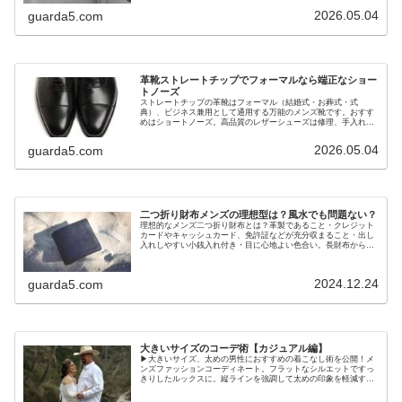
2026.05.04
guarda5.com
革靴ストレートチップでフォーマルなら端正なショー
トノーズ
ストレートチップの革靴はフォーマル（結婚式・お葬式・式
典）、ビジネス兼用として通用する万能のメンズ靴です。おすす
めはショートノーズ。高品質のレザーシューズは修理、手入れし
ながら履けば一生ものです。
2026.05.04
guarda5.com
二つ折り財布メンズの理想型は？風水でも問題ない？
理想的なメンズ二つ折り財布とは？革製であること・クレジット
カードやキャッシュカード、免許証などが充分収まること・出し
入れしやすい小銭入れ付き・目に心地よい色合い。長財布から替
えた理由は
2024.12.24
guarda5.com
大きいサイズのコーデ術【カジュアル編】
▶大きいサイズ、太めの男性におすすめの着こなし術を公開！メ
ンズファッションコーディネート。フラットなシルエットですっ
きりしたルックスに。縦ラインを強調して太めの印象を軽減する
コツをご紹介。