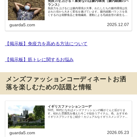
免疫力を上げる！重要なのは腸内環境（腸内細菌のバ
ランス）
免疫力を上げるには腸内環境が大事。わたしたちの腸内環境は生
まれた頃から大きく変化を遂げています。腸内細菌バランスを良
くするのは発酵食品と食物繊維。運動による毛細血管の新生も大
切。
2025.12.07
guarda5.com
【掲示板】免疫力を高める方法について
【掲示板】筋トレに関するお悩み
メンズファッションコーディネートお洒
落を楽しむための話題と情報
イギリスファッションコーデ
50代、60代になればメンズファッションの幅がぐんと拡がりま
す。枯れた雰囲気を備えた今こそ似合うアイテム、色、おすすめ
イギリスブランドをご紹介！カジュアルなイギリスメンズファッ
ションコーデ！
2026.05.23
guarda5.com