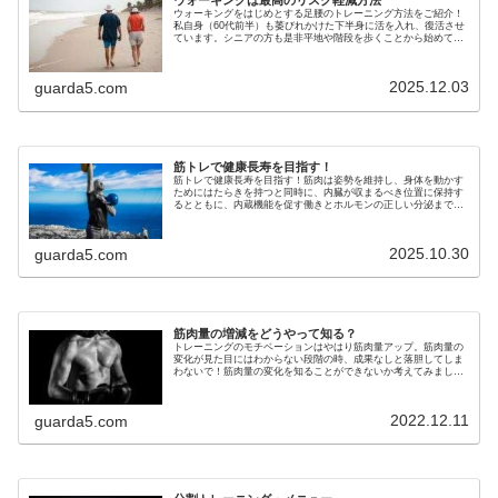
ウォーキングは最高のリスク軽減方法
ウォーキングをはじめとする足腰のトレーニング方法をご紹介！
私自身（60代前半）も萎びれかけた下半身に活を入れ、復活させ
ています。シニアの方も是非平地や階段を歩くことから始めてみ
て。
2025.12.03
guarda5.com
筋トレで健康長寿を目指す！
筋トレで健康長寿を目指す！筋肉は姿勢を維持し、身体を動かす
ためにはたらきを持つと同時に、内臓が収まるべき位置に保持す
るとともに、内蔵機能を促す働きとホルモンの正しい分泌までを
も促します。
2025.10.30
guarda5.com
筋肉量の増減をどうやって知る？
トレーニングのモチベーションはやはり筋肉量アップ。筋肉量の
変化が見た目にはわからない段階の時、成果なしと落胆してしま
わないで！筋肉量の変化を知ることができないか考えてみましま
した。
2022.12.11
guarda5.com