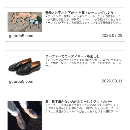
懸垂と片手ぶら下がり-自重トレーニングしよう！
▼チンニング（懸垂）、ハンギング（ぶら下がり）自重トレーニ
ングで握力を鍛える！毎回同じトレーニングを続けているとモチ
ベーションが下がる。私が最近はまっている上半身全体を引き締
め、強化する効果的な鉄棒による筋トレ！
2026.07.29
guarda5.com
ローファーでコーディネートを楽しむ
ドレッシーなコーディネートで出掛けたい時、スニーカーではち
ょっと物足りない。そんなときはローファーがおすすめ。レース
アッ
2026.03.11
guarda5.com
夏、靴下履かないのがおしゃれ？フットカバー
スニーカー、革靴を素足で履くことが定着しているのでしょう
か？靴下を履かないと湿度が高い日本では足元が不快。ノーソッ
クスより浅履きフットカバーがおしゃれ！ビジネス用靴下コーデ
ィネート4パターンを解説します。