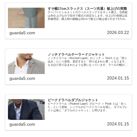
すそ幅17cmスラックス（スーツ共通）裾上げの実際
テーパードシルエットのウールスラックスをネット購入。当然裾
は未仕上げなので自分で裾丈の決定をします。仕上げの依頼は近
所修理店。購入時の裾幅は16cmで裾上げ後は成り行きで17cm。
2026.03.22
guarda5.com
ノッチドラペルテーラードジャケット
ノッチドラペル（Noched Lapel）のノッチ ＝ Noch とは「切り
込み」という意味。直訳すると「切り込まれた襟」となります。
なるほど切り込まれたような形になっています。ラペルの幅が広
いクラシックなスタイルのジャケット・・
2024.01.15
guarda5.com
ピークドラペルダブルジャケット
ピークドラペル（Peaked Lapel）のピーク ＝ Peak とは「尖っ
た」という意味。シングルのピークドラペルを指し、ダブルブレ
ストは単に「ダブルのジャケット」と呼びます。
2024.01.15
guarda5.com