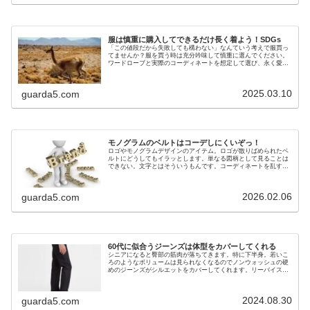
服は慎重に購入してできるだけ長く着よう！SDGs
「この値段だから失敗しても構わない」なんていう考えで服買っ
てませんか？服を買う時は充分吟味して慎重に選んでください。
ワードローブと実際のコーディネートを想定して選び、永く愛用
しましょう。
2025.03.10
guarda5.com
モノグラムのベルトはコーデしにくいぞっ！
ロゴやモノグラムデザインのアイテム。ロゴが散りばめられたベ
ルトにどうしてもイラッとします。単なる図柄として見ることは
できない。文字とはそういうもんです。コーディネートを乱す存
在というと言い過ぎでしょうが・・
2026.02.06
guarda5.com
60代に似合うジーンズは体型をカバーしてくれる
シニアになると臀部の筋肉が落ちてきます。特に下半身。若いこ
ろのようなボリュームは見られなくなるのでノンウォッシュの硬
めのジーンズがシルエットをカバーしてくれます。リーバイス
511・501。
2024.08.30
guarda5.com