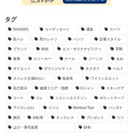
タグ
50代60代
コーディネート
通販
スーツ
筋トレ
男のシャツ
パンツ
定番スタイル
ブランド
映画
エコ・サステナビリティ
革靴
食事
スニーカー
クール
ジーンズ
太め
ダイエット
ダウンジャケット
ネクタイ
ベルト
ストレスを溜めない
低身長
ワイドシルエット
自己暗示
健康スコア・指標
Gジャン
スキンケア
コート
ジレ
ミルトンエリクソン
ポケットチーフ
アイロンがけ
イジメ
Workout Tips
バンダナ
婚活
自転車
ネックレス
プレゼント
うつ
はげ・薄毛改善
財布