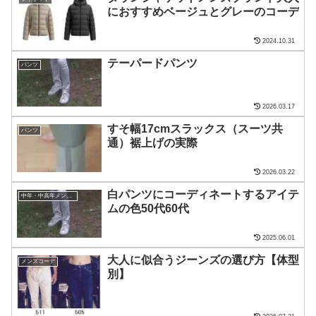
におすすめベージュとグレーのコーデ
2024.10.31
テーパードパンツ
パンツ
2026.03.17
すそ幅17cmスラックス（スーツ共
パンツ
通）裾上げの実際
2026.03.22
白パンツにコーディネートするアイテ
中年・中高年メンズ・ファッション
ムの色50代60代
2025.06.01
大人に似合うジーンズの選び方【体型
メンズコーデ
別】