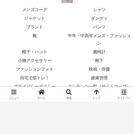
メンズコーデ
シャツ
ジャケット
ダンディ
ブランド
パンツ
靴
中年・中高年メンズ・ファッショ
ン
帽子・ハット
腕時計
小物アクセサリー
靴下
ファッションフォト
映画・俳優
自宅で筋トレ！
健康管理
プライバシーポリシー
コンテンツ一覧（サイトマップ）
執筆者プロフィール
メニュー
ホーム
検索
トップ
サイドバー
© 2019-2026 メンズ服コーディネートWHAT'S
FASHIONABLE..2026.