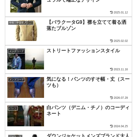
2025.01.12
【バラクータG9】襟を立てて着る洒
中年・中高年メンズ・ファッション
落たブルゾン
2025.02.02
ストリートファッションスタイル
メンズコーデ
2023.11.16
気になる！パンツのすそ幅・丈（スー
メンズコーデ
ツも）
2026.07.29
白パンツ（デニム・チノ）のコーディ
パンツ
ネート
2024.04.25
ダウンジャケットメンズブランド大人
ジャケット