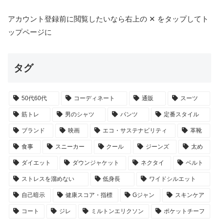
アカウント登録前に閲覧したいなら右上の ✕ をタップしてト
ップページに
タグ
50代60代
コーディネート
通販
スーツ
筋トレ
男のシャツ
パンツ
定番スタイル
ブランド
映画
エコ・サステナビリティ
革靴
食事
スニーカー
クール
ジーンズ
太め
ダイエット
ダウンジャケット
ネクタイ
ベルト
ストレスを溜めない
低身長
ワイドシルエット
自己暗示
健康スコア・指標
Gジャン
スキンケア
コート
ジレ
ミルトンエリクソン
ポケットチーフ