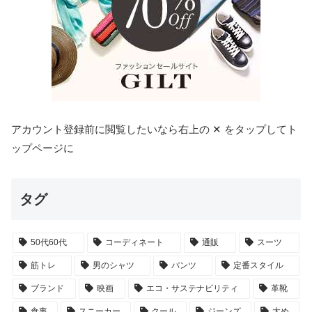
アカウント登録前に閲覧したいなら右上の ✕ をタップしてト
ップページに
タグ
50代60代
コーディネート
通販
スーツ
筋トレ
男のシャツ
パンツ
定番スタイル
ブランド
映画
エコ・サステナビリティ
革靴
食事
スニーカー
クール
ジーンズ
太め