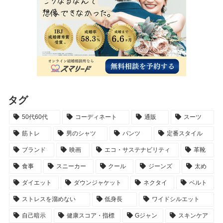
タグ
50代60代
コーディネート
通販
スーツ
筋トレ
男のシャツ
パンツ
定番スタイル
ブランド
映画
エコ・サステナビリティ
革靴
食事
スニーカー
クール
ジーンズ
太め
ダイエット
ダウンジャケット
ネクタイ
ベルト
ストレスを溜めない
低身長
ワイドシルエット
自己暗示
健康スコア・指標
Gジャン
スキンケア