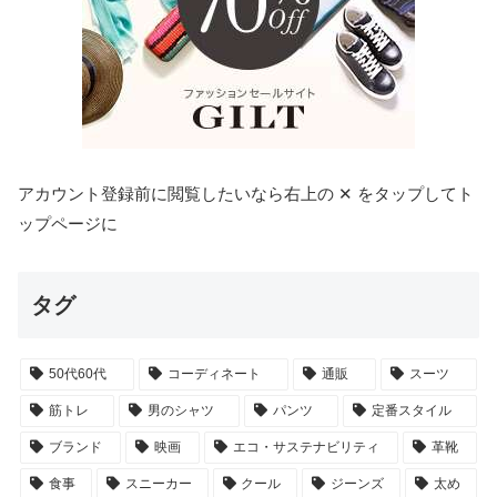
アカウント登録前に閲覧したいなら右上の ✕ をタップしてト
ップページに
タグ
50代60代
コーディネート
通販
スーツ
筋トレ
男のシャツ
パンツ
定番スタイル
ブランド
映画
エコ・サステナビリティ
革靴
食事
スニーカー
クール
ジーンズ
太め