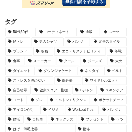
タグ
50代60代
コーディネート
通販
スーツ
筋トレ
男のシャツ
パンツ
定番スタイル
ブランド
映画
エコ・サステナビリティ
革靴
食事
スニーカー
クール
ジーンズ
太め
ダイエット
ダウンジャケット
ネクタイ
ベルト
ストレスを溜めない
低身長
ワイドシルエット
自己暗示
健康スコア・指標
Gジャン
スキンケア
コート
ジレ
ミルトンエリクソン
ポケットチーフ
アイロンがけ
イジメ
Workout Tips
バンダナ
婚活
自転車
ネックレス
プレゼント
うつ
はげ・薄毛改善
財布