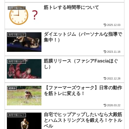
筋トレする時間帯について
自宅で筋トレ！
2025.12.03
ダイエットジム（パーソナルな指導で
自宅で筋トレ！
集中！）
2023.11.16
筋膜リリース（ファシアFasciaほぐ
自宅で筋トレ！
し）
2022.12.28
【ファーマーズウォーク】日常の動作
健康法
を筋トレに変える！
2026.03.22
自宅でヒップアップしたいなら大殿筋
自宅で筋トレ！
とハムストリングスを鍛えろ！ケトル
ベル