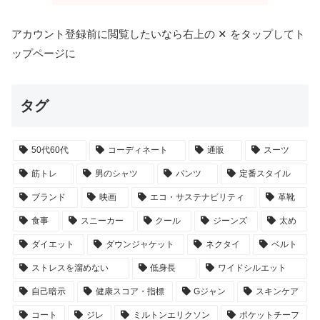
アカウント登録前に閲覧したいなら右上の ✕ をタップしてト
ップページに
タグ
50代60代
コーディネート
通販
スーツ
筋トレ
男のシャツ
パンツ
定番スタイル
ブランド
映画
エコ・サステナビリティ
革靴
食事
スニーカー
クール
ジーンズ
太め
ダイエット
ダウンジャケット
ネクタイ
ベルト
ストレスを溜めない
低身長
ワイドシルエット
自己暗示
健康スコア・指標
Gジャン
スキンケア
コート
ジレ
ミルトンエリクソン
ポケットチーフ