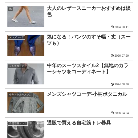
大人のレザースニーカーおすすめは淡
靴
色
2024.08.11
気になる！パンツのすそ幅・丈（スー
メンズコーデ
ツも）
2026.07.29
中年のスーツスタイル2【無地のカラ
メンズコーデ
ーシャツをコーディネート】
2024.08.30
メンズシャツコーデ-小柄ボタニカル
中年・中高年メンズ・ファッション
2026.04.04
通販で買える自宅筋トレ器具
自宅で筋トレ！