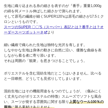
生地に織り込まれる糸の細さを表すのが『番手』重量1,000g
の綿を何メートル伸ばした細さかで測られます。
そして原毛の繊維が細くSUPER120’sは原毛の細さが17.5ミク
ロンというものです。
スーツのSUPER 〇〇’S（スーパー）表記とは？番手とは？オ
ーダースーツボットーネ
より
細い繊維で織られた生地は独特な光沢を有します。
しなやかな生地は身体の動きに自然に沿い、優雅な曲線を表
しながら着る者に寄り添います。
それは周囲の「観衆」を惹きつけることでしょう。
ポリエステルを含む混紡生地だとこうはいきません。比べる
と一目瞭然、どうしても見劣りしてしまいます。
混紡生地にはその機能用途をもつのでしょうが、（傷みにく
く丈夫なのがポリエステルの特徴）スムーズでソフトな風合
い、スーツが発する雰囲気に関する限り
上質なウール100％の
服地
に勝る素材はありません。