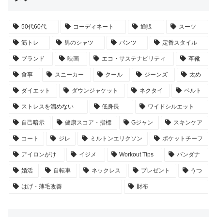
50代60代
コーディネート
通販
スーツ
筋トレ
男のシャツ
パンツ
定番スタイル
ブランド
映画
エコ・サステナビリティ
革靴
食事
スニーカー
クール
ジーンズ
太め
ダイエット
ダウンジャケット
ネクタイ
ベルト
ストレスを溜めない
低身長
ワイドシルエット
自己暗示
健康スコア・指標
Gジャン
スキンケア
コート
ジレ
ミルトンエリクソン
ポケットチーフ
アイロンがけ
イジメ
Workout Tips
バンダナ
婚活
自転車
ネックレス
プレゼント
うつ
はげ・薄毛改善
財布