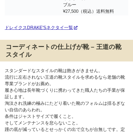
ブルー
¥27,500（税込）送料無料
ドレイクスDRAKE’Sネクタイ一覧
コーディネートの仕上げが靴 – 王道の靴
スタイル
スタンダードなスタイルの靴は飽きがきません。
流行に左右されない王道の靴スタイルを求めるなら老舗の靴
専業ブランドがお薦め。
履き心地は長年靴づくりに携わってきた職人たちの手業が保
証します。
淘汰され洗練の極みにたどり着いた靴のフォルムは揺るぎな
い自信のあらわれ。
条件はジャストサイズで履くこと。
そしてメンテナンスを怠らないこと。
踵の底が減っているとせっかくの出で立ちが台無しです。定