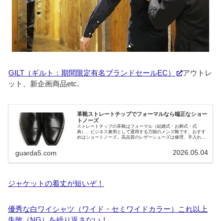
GILT（ギルト：期間限定有名ブランドセールEC）
アウトレ
ット、新企画商品etc.
革靴ストレートチップでフォーマルなら端正なショー
トノーズ
ストレートチップの革靴はフォーマル（結婚式・お葬式・式
典）、ビジネス兼用として通用する万能のメンズ靴です。おすす
めはショートノーズ。高品質のレザーシューズは修理、手入れし
ながら履けば一生ものです。
2026.05.04
guarda5.com
ジャケットの着丈が短いぞ！
優秀な白ワイシャツ（ワイド・セミワイドカラー）これ以上
失敗（NG）を繰り返さない！