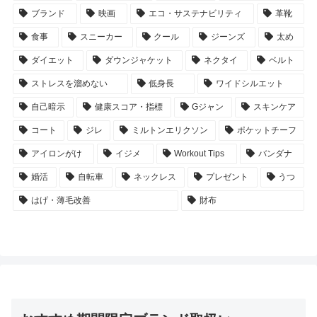
ブランド
映画
エコ・サステナビリティ
革靴
食事
スニーカー
クール
ジーンズ
太め
ダイエット
ダウンジャケット
ネクタイ
ベルト
ストレスを溜めない
低身長
ワイドシルエット
自己暗示
健康スコア・指標
Gジャン
スキンケア
コート
ジレ
ミルトンエリクソン
ポケットチーフ
アイロンがけ
イジメ
Workout Tips
バンダナ
婚活
自転車
ネックレス
プレゼント
うつ
はげ・薄毛改善
財布